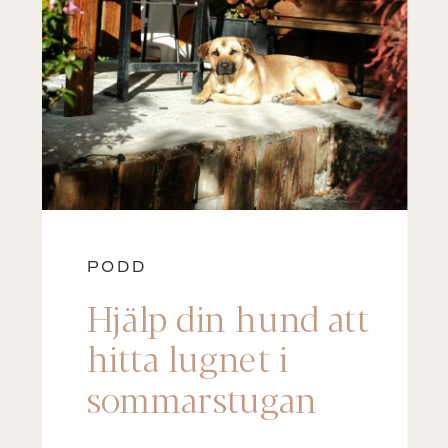
PODD
Hjälp din hund att
hitta lugnet i
sommarstugan
(Steg-för-steg)