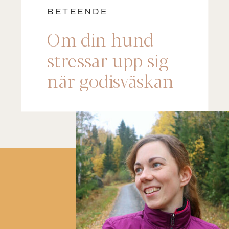
BETEENDE
Om din hund
stressar upp sig
när godisväskan
kommer fram –
lyssna på det här!