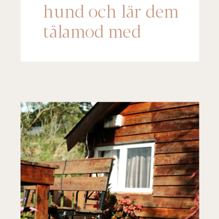
hund och lär dem
tålamod med
denna söklek!