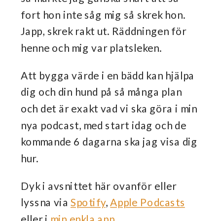
fort hon inte såg mig så skrek hon.
Japp, skrek rakt ut. Räddningen för
henne och mig var platsleken.
Att bygga värde i en bädd kan hjälpa
dig och din hund på så många plan
och det är exakt vad vi ska göra i min
nya podcast, med start idag och de
kommande 6 dagarna ska jag visa dig
hur.
Dyk i avsnittet här ovanför eller
lyssna via
Spotify
,
Apple Podcasts
eller i
min enkla app
.