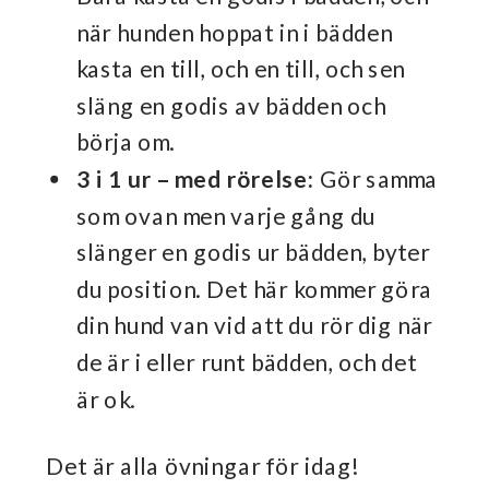
när hunden hoppat in i bädden
kasta en till, och en till, och sen
släng en godis av bädden och
börja om.
3 i 1 ur – med rörelse:
Gör samma
som ovan men varje gång du
slänger en godis ur bädden, byter
du position. Det här kommer göra
din hund van vid att du rör dig när
de är i eller runt bädden, och det
är ok.
Det är alla övningar för idag!