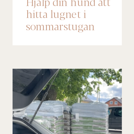
Hjälp din hund att
hitta lugnet i
sommarstugan
(Steg-för-steg)