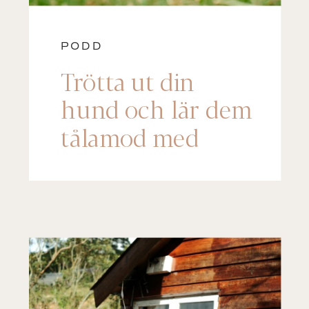
PODD
Trötta ut din
hund och lär dem
tålamod med
denna söklek!