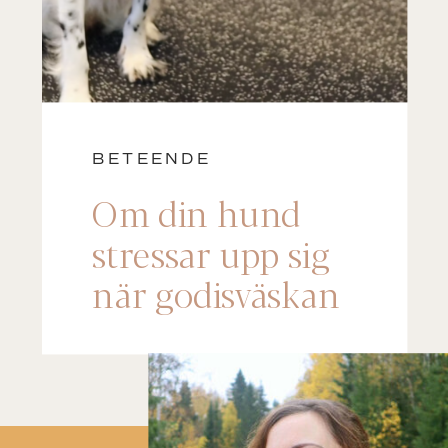
BETEENDE
Om din hund
stressar upp sig
när godisväskan
kommer fram –
lyssna på det här!