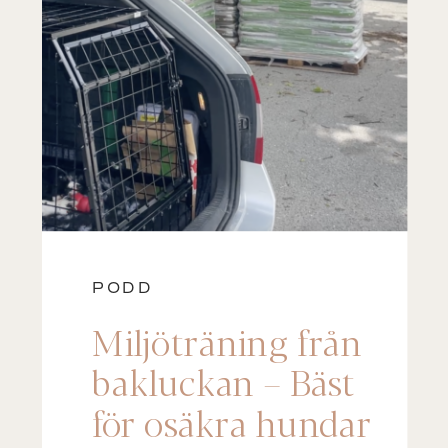
PODD
Miljöträning från
bakluckan – Bäst
för osäkra hundar