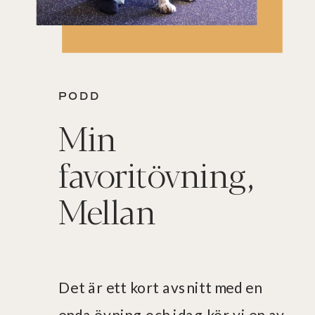
PODD
Min
favoritövning,
Mellan
Det är ett kort avsnitt med en
enda övning och idag kör vi en av