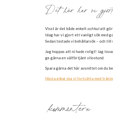
Det här har vi gjor
Visst är det både enkelt
och
kul att gör
Idag har vi gjort ett vanligt sök med g
Sedan testade vi behållarsök – och till
Jag hoppas att ni hade roligt! Jag lova
ge gärna en välförtjänt vilostund.
Spara gärna det här avsnittet om du be
Nästa gång ska vi fortsätta med trän
kommentera