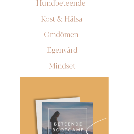
Hundbeteende
Kost & Hälsa
Omdömen
Egenvård
Mindset