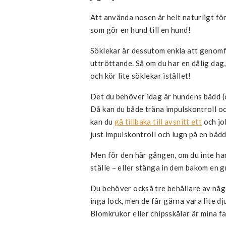
Att använda nosen är helt naturligt för
som gör en hund till en hund!
Söklekar är dessutom enkla att genomf
uttröttande. Så om du har en dålig dag
och kör lite söklekar istället!
Det du behöver idag är hundens bädd (om
Då kan du både träna impulskontroll oc
kan du
gå tillbaka till avsnitt ett
och jo
just impulskontroll och lugn på en bädd
Men för den här gången, om du inte har
ställe – eller stänga in dem bakom en gr
Du behöver också tre behållare av någ
inga lock, men de får gärna vara lite dj
Blomkrukor eller chipsskålar är mina fa