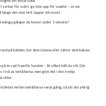
risignal att börja söka.
t verkar för svårt, ge inte upp för snabbt – se om
å länge den inte helt tappar intresset.
så många gånger du hinner under 5 minuter!
n hund på bädden, ber dem stanna eller sätter dem bakom
 på en rad framför hunden – åt vilket håll du vill. Gör
 i två av behållarna, men göm det i den tredje.
ja söka.
tåndet mellan behållarna varje gång, så att det aldrig