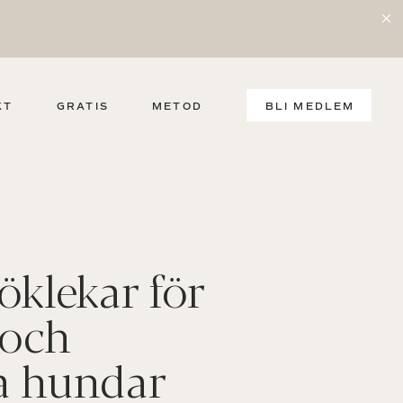
KT
GRATIS
METOD
BLI MEDLEM
öklekar för
 och
va hundar