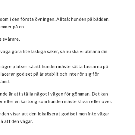
som i den första övningen. Alltså: hunden på bädden.
ömmer på en.
e svårare.
åga göra lite läskiga saker, så nu ska vi utmana din
högre platser så att hunden måste sätta tassarna på
placerar godiset på är stabilt och inte rör sig för
krämd.
nde är att ställa något i vägen för gömman. Det kan
r eller en kartong som hunden måste kliva i eller över.
den visar att den lokaliserat godiset men inte vågar
 så att den vågar.