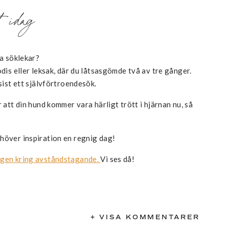
t idag
a söklekar?
odis eller leksak, där du låtsasgömde två av tre gånger.
 sist ett självförtroendesök.
r att din hund kommer vara härligt trött i hjärnan nu, så
höver inspiration en regnig dag!
ingen kring avståndstagande.
Vi ses då!
+ VISA KOMMENTARER