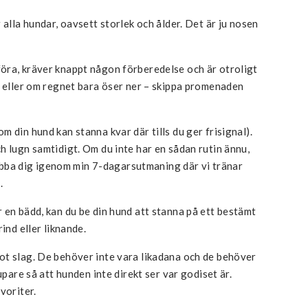
 alla hundar, oavsett storlek och ålder. Det är ju nosen
öra, kräver knappt någon förberedelse och är otroligt
, eller om regnet bara öser ner – skippa promenaden
 din hund kan stanna kvar där tills du ger frisignal).
h lugn samtidigt. Om du inte har en sådan rutin ännu,
bba dig igenom min 7-dagarsutmaning där vi tränar
.
 en bädd, kan du be din hund att stanna på ett bestämt
ind eller liknande.
ot slag. De behöver inte vara likadana och de behöver
upare så att hunden inte direkt ser var godiset är.
voriter.