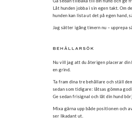
Gå sedan tillbaka till din hund och ge f
Låt hunden jobba i sin egen takt. Om de
hunden kan lista ut det på egen hand, s
Jag sätter igång timern nu – upprepa 
BEHÅLLARSÖK
Nu vill jag att du återigen placerar di
en grind.
Ta fram dina tre behållare och ställ dem
sedan som tidigare: låtsas gömma godis
Ge sedan frisignal och låt din hund bör
Mixa gärna upp både positionen och avs
ser likadant ut.