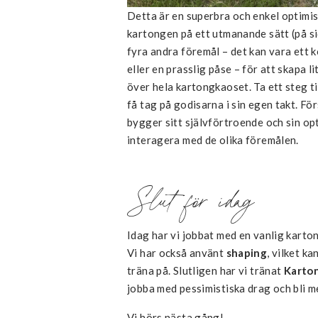
Detta är en superbra och enkel optimi
kartongen på ett utmanande sätt (på sid
fyra andra föremål – det kan vara ett k
eller en prasslig påse – för att skapa l
över hela kartongkaoset. Ta ett steg ti
få tag på godisarna i sin egen takt. Fö
bygger sitt självförtroende och sin o
interagera med de olika föremålen.
Slut för idag
Idag har vi jobbat med en vanlig karton
Vi har också använt
shaping
, vilket k
träna på. Slutligen har vi tränat
Karto
jobba med pessimistiska drag och bli me
Vi hörs nästa gång!