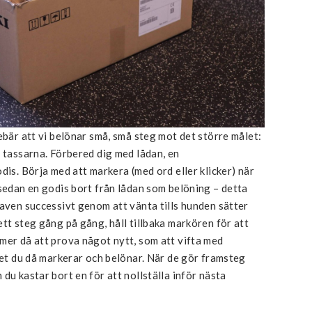
ebär att vi belönar små, små steg mot det större målet:
a tassarna. Förbered dig med lådan, en
odis. Börja med att markera (med ord eller klicker) när
 sedan en godis bort från lådan som belöning – detta
raven successivt genom att vänta tills hunden sätter
tt steg gång på gång, håll tillbaka markören för att
mer då att prova något nytt, som att vifta med
lket du då markerar och belönar. När de gör framsteg
du kastar bort en för att nollställa inför nästa