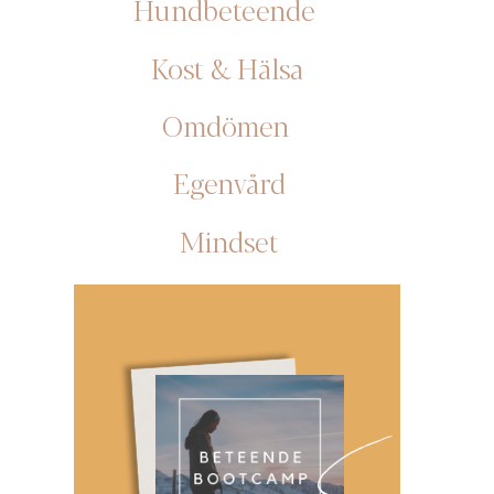
Hundbeteende
Kost & Hälsa
Omdömen
Egenvård
Mindset