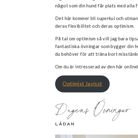
något som din hund får plats med alla f
Det här kommer bli superkul och utma
deras flexibilitet och deras optimism.
På tal om optimism så vill jag bara tip
fantastiska övningar som bygger din h
du behöver för att träna bort misstän
Om du är intresserad av den här online
Optimist Javisst
Dagens Övningar
LÅDAN