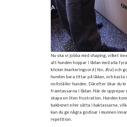
Nu ska vi jobba med shaping, vilket inn
att hunden hoppar i lådan med alla fyr
klicker/markeringsord (
Yes, Bra
) och g
hunden bara tittar på lådan, och kasta
nollställer hunden. Därefter ökar du k
framtassarna i lådan. När de upprepar e
skapa en liten frustration. Hunden kom
bakbenet eller sätta i baktassarna, vi
kan du ge några godisar i munnen innan 
repetition.