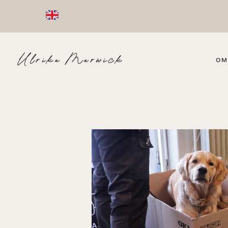
Ulrika Marwick
OM