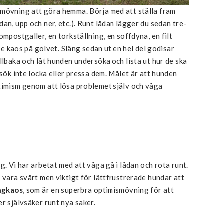
smövning att göra hemma. Börja med att ställa fram
an, upp och ner, etc.). Runt lådan lägger du sedan tre-
ompostgaller, en torkställning, en soffdyna, en filt
ite kaos på golvet. Släng sedan ut en hel del godisar
llbaka och låt hunden undersöka och lista ut hur de ska
rsök inte locka eller pressa dem. Målet är att hunden
ptimism genom att lösa problemet själv och våga
g. Vi har arbetat med att våga gå i lådan och rota runt.
an vara svårt men viktigt för lättfrustrerade hundar att
ngkaos
, som är en superbra optimismövning för att
r självsäker runt nya saker.