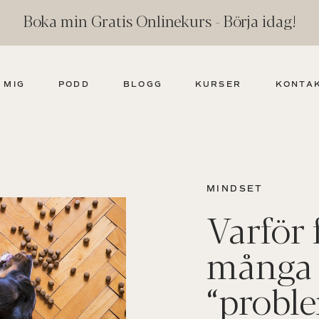
Boka min Gratis Onlinekurs - Börja idag!
 MIG
PODD
BLOGG
KURSER
KONTA
MINDSET
Varför 
många
“probl