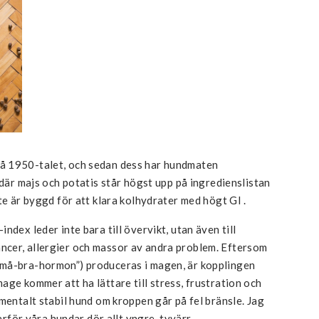
å 1950-talet, och sedan dess har hundmaten
 där majs och potatis står högst upp på ingredienslistan
te är byggd för att klara kolhydrater med högt GI .
ndex leder inte bara till övervikt, utan även till
cer, allergier och massor av andra problem. Eftersom
“må-bra-hormon”) produceras i magen, är kopplingen
age kommer att ha lättare till stress, frustration och
mentalt stabil hund om kroppen går på fel bränsle. Jag
varför våra hundar dör allt yngre, tyvärr.