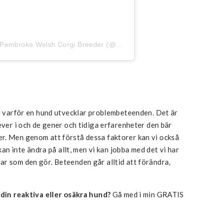
Ett inlägg delat av Rachel Anderson | Pembroke Welsh Corgi Breeder (@cosmerecorgis)
på varför en hund utvecklar problembeteenden. Det är
ever i och de gener och tidiga erfarenheter den bär
r. Men genom att förstå dessa faktorer kan vi också
 kan inte ändra på allt, men vi kan jobba med det vi har
r som den gör. Beteenden går alltid att förändra,
 din reaktiva eller osäkra hund?
Gå med i min GRATIS