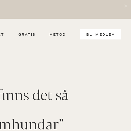
KT
GRATIS
METOD
BLI MEDLEM
finns det så
emhundar”