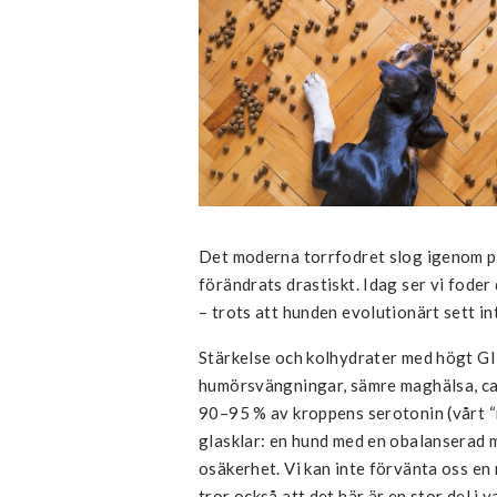
Det moderna torrfodret slog igenom p
förändrats drastiskt. Idag ser vi foder
– trots att hunden evolutionärt sett in
Stärkelse och kolhydrater med högt GI-i
humörsvängningar, sämre maghälsa, can
90–95 % av kroppens serotonin (vårt 
glasklar: en hund med en obalanserad m
osäkerhet. Vi kan inte förvänta oss en 
tror också att det här är en stor del i 