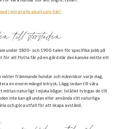
med i min gratis email sere här!
 till storstaden
ram under 1800- och 1900-talen för specifika jobb på
 för att flytta får på en gård där den kanske mötte ett
De möter främmande hundar och människor varje dag,
tera en enorm mängd intryck. Lägg sedan till våra
 mötas naturligt i mjuka bågar. Istället tvingas de till
nden inte kan gå undan eller använda sitt naturliga
älla och göra utfall för att skapa avstånd.
ar för både genetik och