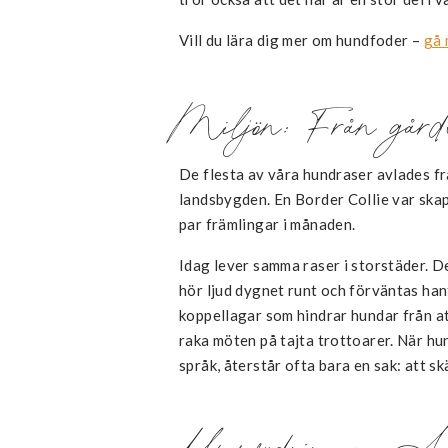
Vill du lära dig mer om hundfoder –
gå 
Miljön: Från gården
De flesta av våra hundraser avlades f
landsbygden. En Border Collie var skapt
par främlingar i månaden.
Idag lever samma raser i storstäder. 
hör ljud dygnet runt och förväntas han
koppellagar som hindrar hundar från att
raka möten på tajta trottoarer. När hu
språk, återstår ofta bara en sak: att sk
Uppfödningen: Ansv