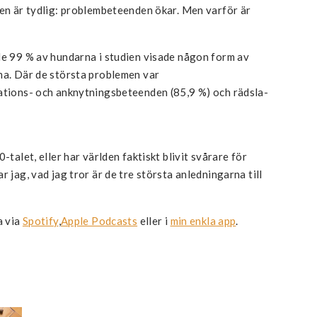
den är tydlig: problembeteenden ökar. Men varför är
de 99 % av hundarna i studien visade någon form av
ma. Där de största problemen var
rations- och anknytningsbeteenden (85,9 %) och rädsla-
-talet, eller har världen faktiskt blivit svårare för
r jag, vad jag tror är de tre största anledningarna till
a via
Spotify
,
Apple Podcasts
eller i
min enkla app
.