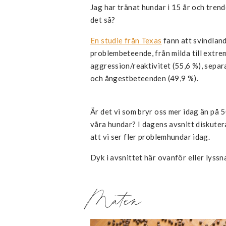
Jag har tränat hundar i 15 år och tren
det så?
En studie från Texas
fann att svindlan
problembeteende, från milda till extre
aggression/reaktivitet (55,6 %), sepa
och ångestbeteenden (49,9 %).
Är det vi som bryr oss mer idag än på 50
våra hundar? I dagens avsnitt diskutera
att vi ser fler problemhundar idag.
Dyk i avsnittet här ovanför eller lyssn
Maten