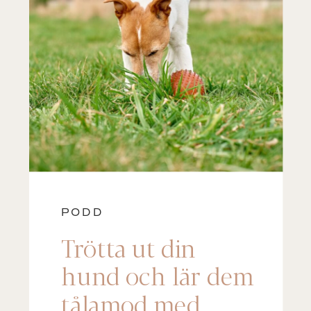
PODD
Trötta ut din
hund och lär dem
tålamod med