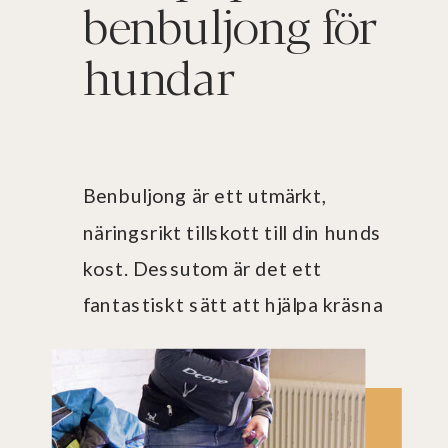
benbuljong för
hundar
Benbuljong är ett utmärkt,
näringsrikt tillskott till din hunds
kost. Dessutom är det ett
fantastiskt sätt att hjälpa kräsna
hundar att äta sin mat. Helt enkelt
ett supernyttigt och hälsosam
tillskott för din hund.