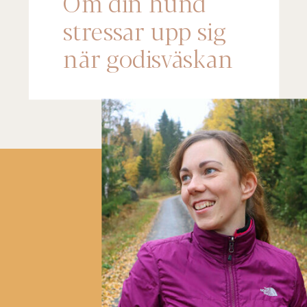
Om din hund
stressar upp sig
när godisväskan
kommer fram –
lyssna på det här!