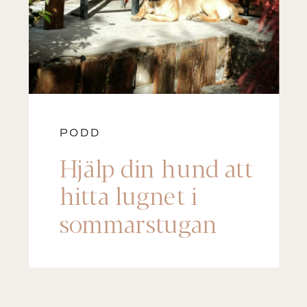
PODD
Hjälp din hund att
hitta lugnet i
sommarstugan
(Steg-för-steg)