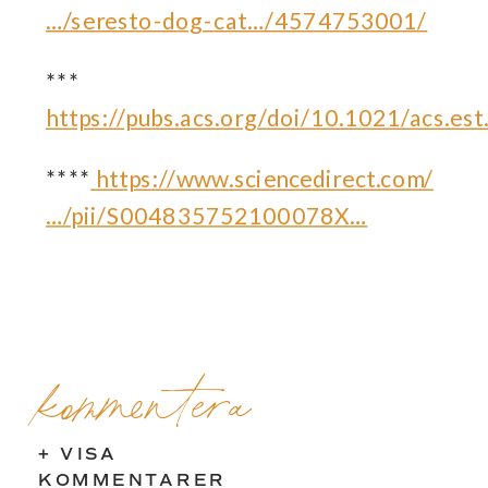
…/seresto-dog-cat…/4574753001/
***
https://pubs.acs.org/doi/10.1021/acs.e
****
https://www.sciencedirect.com/
…/pii/S004835752100078X…
kommentera
+ VISA
KOMMENTARER