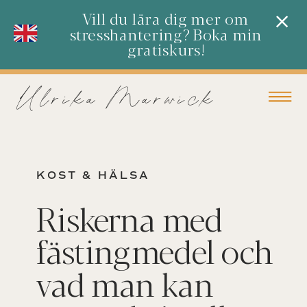
Vill du lära dig mer om
stresshantering? Boka min
gratiskurs!
Ulrika Marwick
KOST & HÄLSA
Riskerna med
fästingmedel och
vad man kan