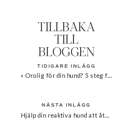
TILLBAKA
TILL
BLOGGEN
TIDIGARE INLÄGG
«
Orolig för din hund? 5 steg för att gå från överväldigad till lugn.
NÄSTA INLÄGG
Hjälp din reaktiva hund att återhämta sig efter en stressig dag