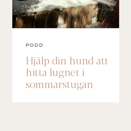
PODD
Hjälp din hund att
hitta lugnet i
sommarstugan
(Steg-för-steg)