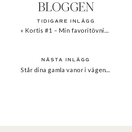
BLOGGEN
TIDIGARE INLÄGG
«
Kortis #1 – Min favoritövning, Mellan
NÄSTA INLÄGG
Står dina gamla vanor i vägen för framsteg med din reaktiva hund?