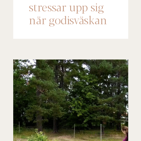
stressar upp sig
när godisväskan
kommer fram –
lyssna på det här!