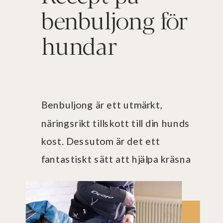
benbuljong för
hundar
Benbuljong är ett utmärkt,
näringsrikt tillskott till din hunds
kost. Dessutom är det ett
fantastiskt sätt att hjälpa kräsna
hundar att äta sin mat. Helt enkelt
ett supernyttigt och hälsosam
tillskott för din hund.