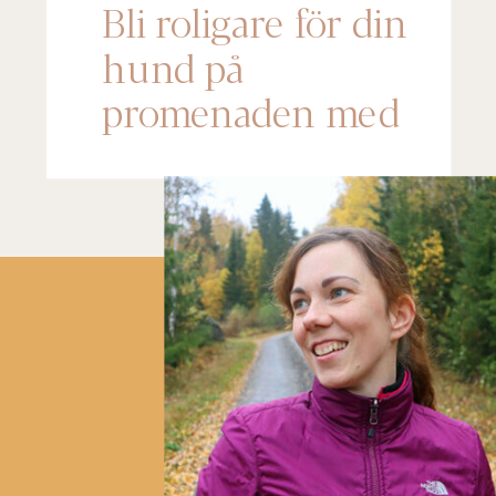
Bli roligare för din
hund på
promenaden med
”surprisebelöning”