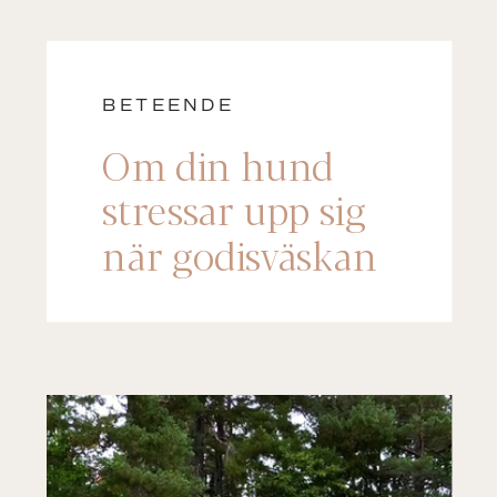
BETEENDE
Om din hund
stressar upp sig
när godisväskan
kommer fram –
lyssna på det här!