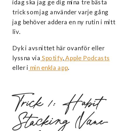
idag ska jag ge dig mina tre bästa
trick som jag använder varje gång
jag behöver addera en ny rutin i mitt
liv.
Dyk i avsnittet här ovanför eller
lyssna via
Spotify
,
Apple Podcasts
eller i
min enkla app
.
Trick 1: Habit
Stacking (Vane-