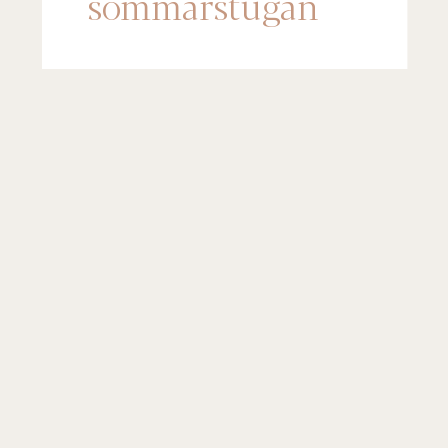
sommarstugan
(Steg-för-steg)