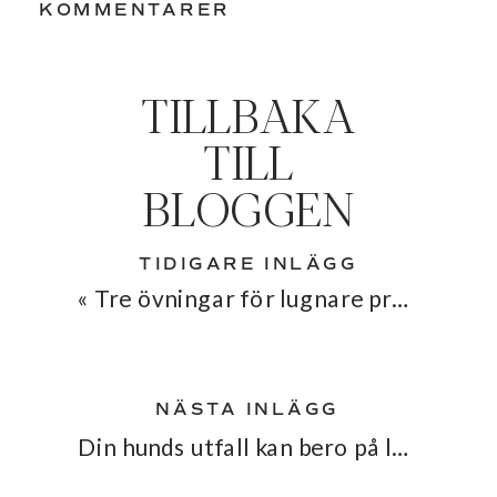
KOMMENTARER
TILLBAKA
TILL
BLOGGEN
TIDIGARE INLÄGG
«
Tre övningar för lugnare promenader
NÄSTA INLÄGG
Din hunds utfall kan bero på ledsmärta – ny studie visar hur vanligt det är