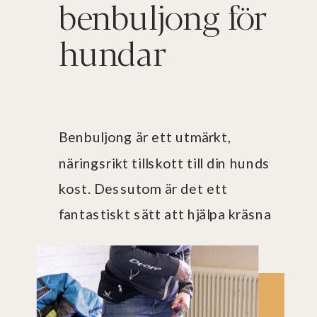
benbuljong för
hundar
Benbuljong är ett utmärkt,
näringsrikt tillskott till din hunds
kost. Dessutom är det ett
fantastiskt sätt att hjälpa kräsna
hundar att äta sin mat. Helt enkelt
ett supernyttigt och hälsosam
tillskott för din hund.