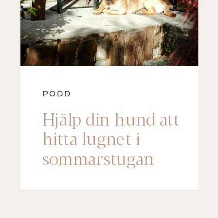
PODD
Hjälp din hund att
hitta lugnet i
sommarstugan
(Steg-för-steg)