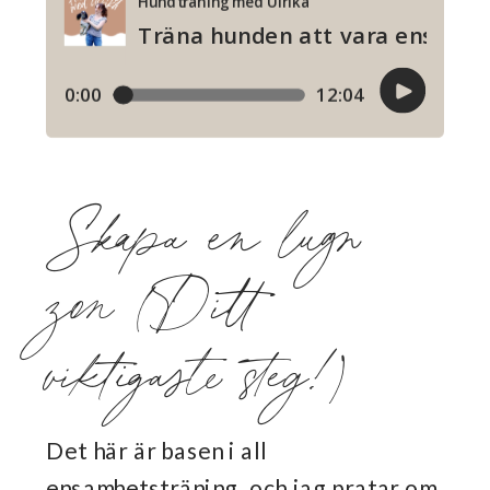
Skapa en lugn
zon (Ditt
viktigaste steg!)
Det här är basen i all
ensamhetsträning, och jag pratar om