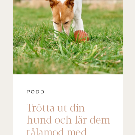
PODD
Trötta ut din
hund och lär dem
tålamod med