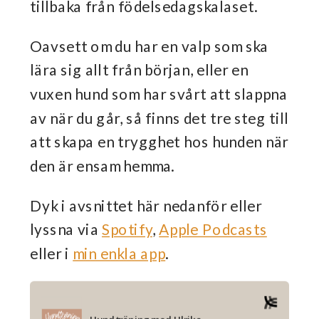
tillbaka från födelsedagskalaset.
Oavsett om du har en valp som ska
lära sig allt från början, eller en
vuxen hund som har svårt att slappna
av när du går, så finns det tre steg till
att skapa en trygghet hos hunden när
den är ensam hemma.
Dyk i avsnittet här nedanför eller
lyssna via
Spotify
,
Apple Podcasts
eller i
min enkla app
.