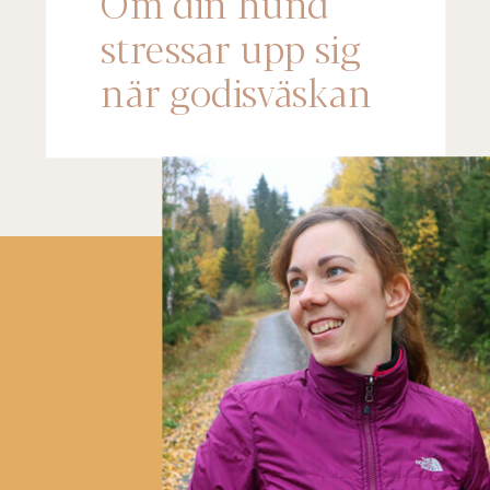
Om din hund
stressar upp sig
när godisväskan
kommer fram –
lyssna på det här!